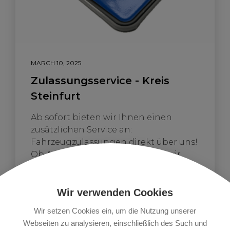
MARCH 10, 2025
Zulassungsservice - Kreis
Steinfurt
Ab sofort bieten wir Ihnen einen
zusätzlichen Service an:
Fahrzeugzulassungen direkt über uns!
Ob An-, Ab- oder Ummeldung – wir
übernehmen die Wege zur
Zulassungsstelle für Sie und sparen
Ihnen Zeit und Aufwand. Einfach,
Wir verwenden Cookies
schnell und unkompliziert – sprechen
Wir setzen Cookies ein, um die Nutzung unserer
Sie uns gerne an!
Webseiten zu analysieren, einschließlich des Such und